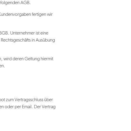
hfolgenden AGB.
h Kundenvorgaben fertigen wir
 BGB. Unternehmer ist eine
es Rechtsgeschäfts in Ausübung
wird deren Geltung hiermit
en.
bot zum Vertragsschluss über
n oder per Email. Der Vertrag