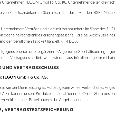
unser Unternehmen TEGON GmbH & Co. KG Unternehmer gelten die nac
 Bau von Schaltschränken aus Stahlblech für Industriekunden (B2B). Nac
it Unternehmern Verträge und nicht mit Verbrauchern im Sinne des § 13
rson oder eine rechtsfähige Personengesellschaft, die bei Abschluss ein
ändigen beruflichen Tätigkeit handelt, § 14 BGB.
tgegenstehende oder ergänzende Allgemeine Geschäftsbedingungen, 
 dann Vertragsbestandteil, wenn wir dem ausdrücklich zugestimmt hab
R UND VERTRAGSSCHLUSS
TEGON GmbH & Co. KG.
it
 sowie der Dienstleistung als Aufbau geben wir ein verbindliches Ange
57. Sie können unsere Produkte zunächst über den Online Shop bestelle
rch Anklicken des Bestellbuttons das Angebot annehmen.
E, VERTRAGSTEXTSPEICHERUNG