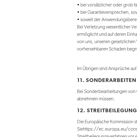
• bei vorsätzlicher oder grob fa
• bei Garantieversprechen, sow
• soweit der Anwendungsbereic
Bei Verletzung wesentlicher V
ermöglicht und auf deren Einhal
von uns, unseren gesetzlichen 
vorhersehbaren Schaden begre
Im Übrigen sind Ansprüche auf
11. SONDERARBEITEN
Bei Sonderbearbeitungen von 
abnehmen müssen.
12. STREITBEILEGUNG
Die Europäische Kommission stel
Siehttps://ec.europa.eu/con
Streitbeilegungsverfahren vor e