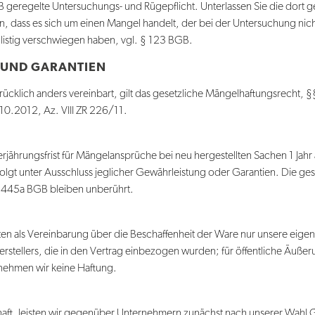
B geregelte Untersuchungs- und Rügepflicht. Unterlassen Sie die dort ge
n, dass es sich um einen Mangel handelt, der bei der Untersuchung nicht
rglistig verschwiegen haben, vgl. § 123 BGB.
 UND GARANTIEN
ücklich anders vereinbart, gilt das gesetzliche Mängelhaftungsrecht, 
10.2012, Az. VIII ZR 226/11.
rjährungsfrist für Mängelansprüche bei neu hergestellten Sachen 1 Ja
lgt unter Ausschluss jeglicher Gewährleistung oder Garantien. Die gese
§ 445a BGB bleiben unberührt.
n als Vereinbarung über die Beschaffenheit der Ware nur unsere eig
tellers, die in den Vertrag einbezogen wurden; für öffentliche Äußer
ehmen wir keine Haftung.
elhaft, leisten wir gegenüber Unternehmern zunächst nach unserer Wahl