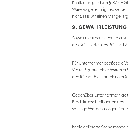
Kaufleuten gilt die in § 377 HG
Ware als genehmigt, es sei den
nicht, falls wir einen Mangel a
9. GEWÄHRLEISTUNG
Soweit nicht nachstehend ausdr
des BGH: Urteil des BGH v. 17.
Für Unternehmer beträgt die Ve
Verkauf gebrauchter Waren erfo
den Rückgriffsanspruch nach 
Gegenüber Unternehmern gelte
Produktbeschreibungen des Hers
sonstige Werbeaussagen übern
Ist die gelieferte Sache mang