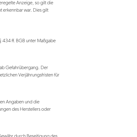
regelte Anzeige, so gilt die
 erkennbar war. Dies gilt
§§ 434 ff. BGB unter Maßgabe
hr ab Gefahrübergang. Der
tzlichen Verjährungsfristen für
enen Angaben und die
ungen des Herstellers oder
 Gewähr durch Beseitigung des