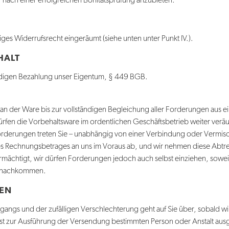
 nach einer erfolgreichen Bonitätsprüfung anzubieten.
iges Widerrufsrecht eingeräumt (siehe unten unter Punkt IV.).
HALT
tändigen Bezahlung unser Eigentum, § 449 BGB.
an der Ware bis zur vollständigen Begleichung aller Forderungen aus e
rfen die Vorbehaltsware im ordentlichen Geschäftsbetrieb weiter verä
rderungen treten Sie – unabhängig von einer Verbindung oder Vermis
es Rechnungsbetrages an uns im Voraus ab, und wir nehmen diese Abtret
ächtigt, wir dürfen Forderungen jedoch auch selbst einziehen, soweit
t nachkommen.
EN
rgangs und der zufälligen Verschlechterung geht auf Sie über, sobald w
st zur Ausführung der Versendung bestimmten Person oder Anstalt ausg