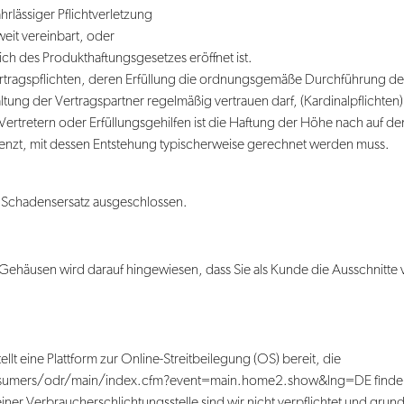
hrlässiger Pflichtverletzung
eit vereinbart, oder
h des Produkthaftungsgesetzes eröffnet ist.
ertragspflichten, deren Erfüllung die ordnungsgemäße Durchführung de
tung der Vertragspartner regelmäßig vertrauen darf, (Kardinalpflichten) 
Vertretern oder Erfüllungsgehilfen ist die Haftung der Höhe nach auf de
nzt, mit dessen Entstehung typischerweise gerechnet werden muss.
 Schadensersatz ausgeschlossen.
Gehäusen wird darauf hingewiesen, dass Sie als Kunde die Ausschnitt
lt eine Plattform zur Online-Streitbeilegung (OS) bereit, die
sumers/odr/main/index.cfm?event=main.home2.show&lng=DE finden.
iner Verbraucherschlichtungsstelle sind wir nicht verpflichtet und grunds