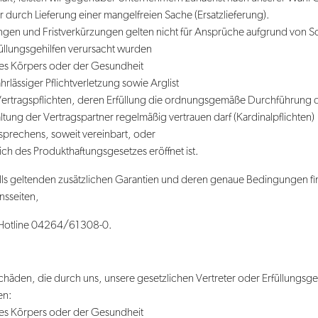
durch Lieferung einer mangelfreien Sache (Ersatzlieferung).
gen und Fristverkürzungen gelten nicht für Ansprüche aufgrund von S
füllungsgehilfen verursacht wurden
des Körpers oder der Gesundheit
hrlässiger Pflichtverletzung sowie Arglist
 Vertragspflichten, deren Erfüllung die ordnungsgemäße Durchführung d
ltung der Vertragspartner regelmäßig vertrauen darf (Kardinalpflichten)
sprechens, soweit vereinbart, oder
h des Produkthaftungsgesetzes eröffnet ist.
ls geltenden zusätzlichen Garantien und deren genaue Bedingungen fin
nsseiten,
 Hotline 04264/61308-0.
häden, die durch uns, unsere gesetzlichen Vertreter oder Erfüllungsge
en:
des Körpers oder der Gesundheit